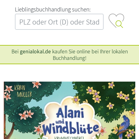
L‍i‍e‍b‍l‍i‍n‍g‍s‍b‍u‍c‍h‍h‍a‍n‍d‍l‍u‍n‍g‍ ‍s‍u‍c‍h‍e‍n‍:‍
Bei
genialokal.de
kaufen Sie online bei Ihrer lokalen
Buchhandlung!