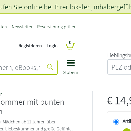
fen Sie online bei Ihrer lokalen
, inhabergefü
sten
Newsletter
Reservierung prüfen
0
Registrieren
Login
L‍i‍e‍b‍l‍i‍n‍g‍s‍b
Stöbern
r
€
14
Sommer mit bunten
n
Arti
r Mädchen ab 11 Jahren über
er, Liebeskummer und große Gefühle.