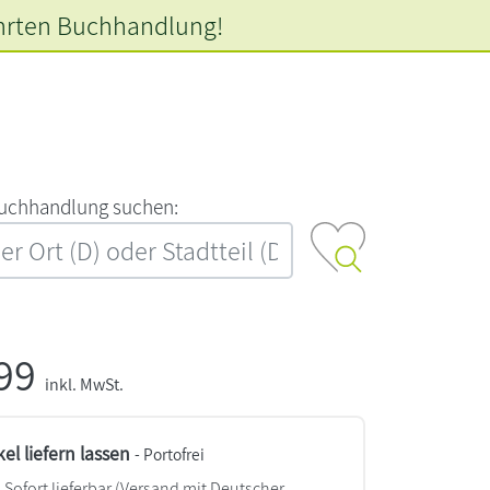
hrten
Buchhandlung!
‍u‍c‍h‍h‍a‍n‍d‍l‍u‍n‍g‍ ‍s‍u‍c‍h‍e‍n‍:‍
,99
inkl. MwSt.
kel liefern lassen
- Portofrei
Sofort lieferbar
(Versand mit Deutscher