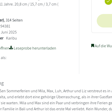
 Jahre. 20,8 cm / 15,7 cm / 3,7 cm (
er)
, 314 Seiten
294381
Juni 2025
ler
Karibu
Auf die Wu
ffnen
Leseprobe herunterladen
 als:
ng
ßen Sommerferien und Mila, Max, Luh, Arthur und Liz verstreut es in 
lta, und erlebt dort eine gehörige Überraschung, als in ihrer Gastfam
 sie warten. Mila und Max sind ein Paar und verbringen ihre Ferien 
r Familie in Bali und Arthur ist das erste Mal verliebt. Kein Wunder