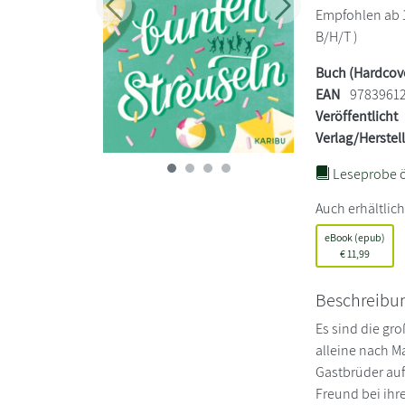
Zurück
Weiter
Empfohlen ab 11
B/H/T )
Buch (Hardcov
EAN
9783961
Veröffentlicht
Verlag/Herstel
Leseprobe ö
Auch erhältlich
eBook (epub)
€
11,99
Beschreibu
Es sind die gro
alleine nach Ma
Gastbrüder auf
Freund bei ihre