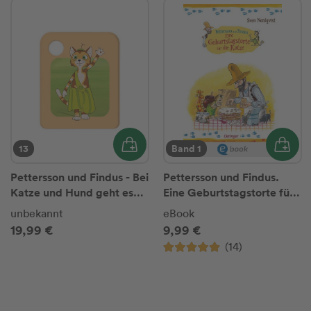
13
Band 1
Pettersson und Findus - Bei
Pettersson und Findus.
Katze und Hund geht es
Eine Geburtstagstorte für
oft rund,1 Galakto Token
die Katze
unbekannt
eBook
19,99 €
9,99 €
(14)