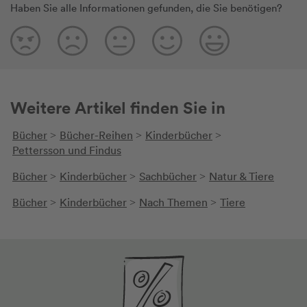
Haben Sie alle Informationen gefunden, die Sie benötigen?
jeden Fall einiges daraus mit den Kindern
verschiede
ausprobieren und umsetzen.
mir mit am
erforscht 
verschied
ihren Fres
und einen 
ist auch d
Weitere Artikel finden Sie in
finden mit
lesenswer
Bücher
Bücher-Reihen
Kinderbücher
>
>
>
lernen dür
Pettersson und Findus
auch die 
Bücher
Kinderbücher
Sachbücher
Natur & Tiere
>
>
>
schlafen, 
was man n
Bücher
Kinderbücher
Nach Themen
Tiere
>
>
>
hat für j
parat, hat
auch mitg
Vorlesen u
und süßen
sich abwe
hat es seh