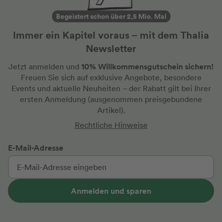
immer mal
spätesten
Begeistert schon über 2,5 Mio. Mal
Kann man a
Immer ein Kapitel voraus – mit dem Thalia
beim näch
Newsletter
integriere
10% Willkommensgutschein sichern!
Jetzt anmelden und
Freuen Sie sich auf exklusive Angebote, besondere
Events und aktuelle Neuheiten
– der Rabatt gilt bei Ihrer
ersten Anmeldung
(ausgenommen preisgebundene
Artikel).
Rechtliche Hinweise
E-Mail-Adresse
Anmelden und sparen