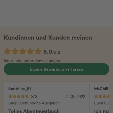
Kundinnen und Kunden meinen
5.0
/5.0
Informationen zu Bewertungen
Eigene Bewertung verfassen
Sunshine_81
MsChili
5/5
23.06.2022
Buch (Gebundene Ausgabe)
Buch (Geb
Tolles Abenteuerbuch
Ich mag