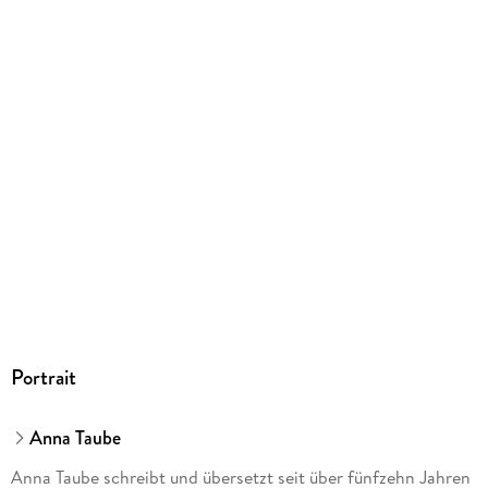
ISBN
9783961293322
Herstelleradresse
Edel Verlagsgruppe GmbH, Neumühlen 17, 22763 Hamburg,
kontakt@edelverlagsgruppe.de
Portrait
Anna Taube
Anna Taube schreibt und übersetzt seit über fünfzehn Jahren