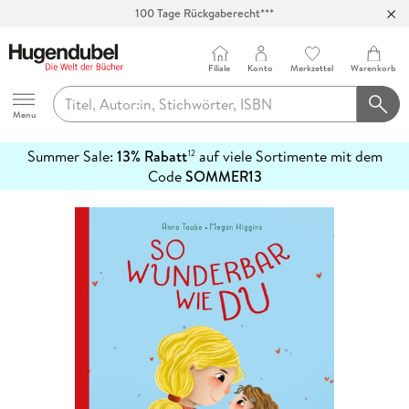
100 Tage Rückgaberecht***
Abholung in über 100 Filialen
Filiale
Konto
Merkzettel
Warenkorb
Hugendubel
Menu
Summer Sale:
13% Rabatt
auf viele Sortimente mit dem
12
mehr
Code
SOMMER13
erfahren