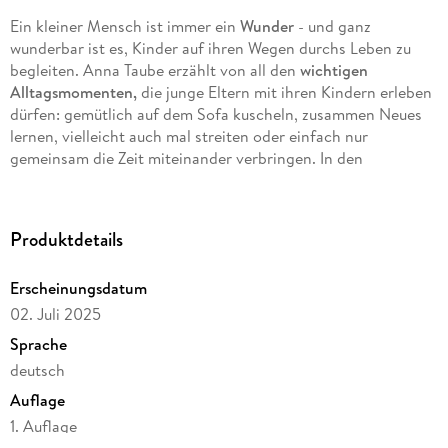
Ein kleiner Mensch ist immer ein
Wunder
- und ganz
wunderbar ist es, Kinder auf ihren Wegen durchs Leben zu
begleiten. Anna Taube erzählt von all den
wichtigen
Alltagsmomenten,
die junge Eltern mit ihren Kindern erleben
dürfen: gemütlich auf dem Sofa kuscheln, zusammen Neues
lernen, vielleicht auch mal streiten oder einfach nur
gemeinsam die Zeit miteinander verbringen. In den
warmherzigen Illustrationen
können kleine Kinder sich
wiederfinden und dem
bunten Familienalltag
nachspüren. Ein
perfektes Geschenk
für Kinder und Eltern.
Produktdetails
Erscheinungsdatum
02. Juli 2025
Sprache
deutsch
Auflage
1. Auflage