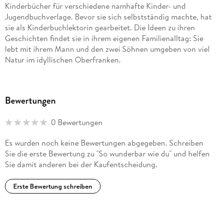
Kinderbücher für verschiedene namhafte Kinder- und
Jugendbuchverlage. Bevor sie sich selbstständig machte, hat
sie als Kinderbuchlektorin gearbeitet. Die Ideen zu ihren
Geschichten findet sie in ihrem eigenen Familienalltag: Sie
lebt mit ihrem Mann und den zwei Söhnen umgeben von viel
Natur im idyllischen Oberfranken.
Megan Higgins stammt ursprünglich aus Ohio und lebt heute
im Süden von Österreich. Natur inspiriert sie, und sie
Bewertungen
verbringt viel Zeit in den Bergen damit, neue Ideen für ihre
Kunst zu sammeln. Den Kunstunterricht und das Malen hat
0 Bewertungen
sie schon immer geliebt, aber ihr Weg in die Illustration
begann, nachdem sie sich ein Tablet gekauft, verschiedene
Es wurden noch keine Bewertungen abgegeben. Schreiben
Tutorials online angeschaut und dann ganz viel geübt hat.
Sie die erste Bewertung zu "So wunderbar wie du" und helfen
Jetzt arbeitet sie meistens digital in Photoshop, aber
Sie damit anderen bei der Kaufentscheidung.
manchmal benutzt sie auch Buntstifte und Farbtöpfe. Am
liebsten erschafft sie Landschaften und lustige Tierszenen,
Erste Bewertung schreiben
aber bisher hat sie nichts gefunden, was sie nicht gern
zeichnet.