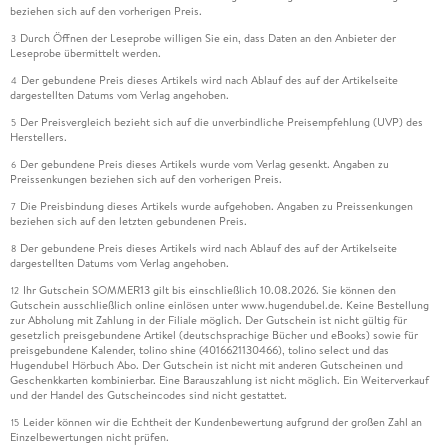
beziehen sich auf den vorherigen Preis.
Durch Öffnen der Leseprobe willigen Sie ein, dass Daten an den Anbieter der
3
Leseprobe übermittelt werden.
Der gebundene Preis dieses Artikels wird nach Ablauf des auf der Artikelseite
4
dargestellten Datums vom Verlag angehoben.
Der Preisvergleich bezieht sich auf die unverbindliche Preisempfehlung (UVP) des
5
Herstellers.
Der gebundene Preis dieses Artikels wurde vom Verlag gesenkt. Angaben zu
6
Preissenkungen beziehen sich auf den vorherigen Preis.
Die Preisbindung dieses Artikels wurde aufgehoben. Angaben zu Preissenkungen
7
beziehen sich auf den letzten gebundenen Preis.
Der gebundene Preis dieses Artikels wird nach Ablauf des auf der Artikelseite
8
dargestellten Datums vom Verlag angehoben.
Ihr Gutschein SOMMER13 gilt bis einschließlich 10.08.2026. Sie können den
12
Gutschein ausschließlich online einlösen unter www.hugendubel.de. Keine Bestellung
zur Abholung mit Zahlung in der Filiale möglich. Der Gutschein ist nicht gültig für
gesetzlich preisgebundene Artikel (deutschsprachige Bücher und eBooks) sowie für
preisgebundene Kalender, tolino shine (4016621130466), tolino select und das
Hugendubel Hörbuch Abo. Der Gutschein ist nicht mit anderen Gutscheinen und
Geschenkkarten kombinierbar. Eine Barauszahlung ist nicht möglich. Ein Weiterverkauf
und der Handel des Gutscheincodes sind nicht gestattet.
Leider können wir die Echtheit der Kundenbewertung aufgrund der großen Zahl an
15
Einzelbewertungen nicht prüfen.