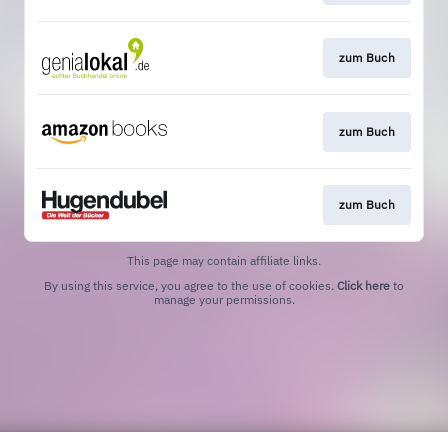
zum Buch
zum Buch
zum Buch
This page may contain affiliate links.
By using this service, you agree to the use of cookies.
Click here
to
manage your permissions.